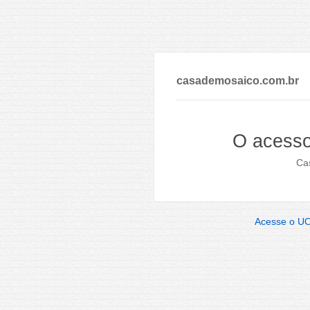
casademosaico.com.br
O acesso
Cas
Acesse o U